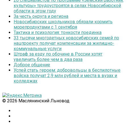
20 специалистов по программе «Земский работник
культуры» трудоустроятся в селах Новосибирской
области в этом году
За честь округа и региона
Новосибирских школьников обязали кормить
морепродуктами с 1 сентября
Тактика и психология: тонкости поединка
33 тысячи многодетных новосибирских семей по
нацпроекту получат компенсации за жилищно-
коммунальные услуги
Штраф за езду по обочине в России хотят
увеличить более чем в два раза
Доброе общение
Успей стать героем: добровольцы в беспилотные
войска получат 2,9 млн рублей и места в вузах и
колледжах
© 2026 Маслянинский Льновод