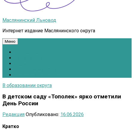
Маслянинский Льновод
Интернет издание Маслянинского округа
Меню
Национальные проекты.рф
Противодействие коррупции
Всё для Победы!
#ПомощьжителямДонбасса
Расписание движения автобусов
В образовании округа
В детском саду «Тополек» ярко отметили
День России
Редакция
Опубликовано:
16.06.2026
Кратко