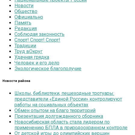
Новости
Общество
Официально
Память
Редакция
Соблюдая законность
Спорт! Спорт! Спорт!
Традиции
Труд вОкруг
Удачная грядка
Человек и его дело
Экологическое благополучие
Новости района
Школы, библиотеки, пешеходные тротуары:
представители «Единой России» контролируют
работы на социальных объектах
Обмен опытом на благо территорий
Презентация долгожданного сборника
Новосибирская область стала лидером по
применению БПЛА в природоохранном контроле
От детской игры до олимпийских вершин