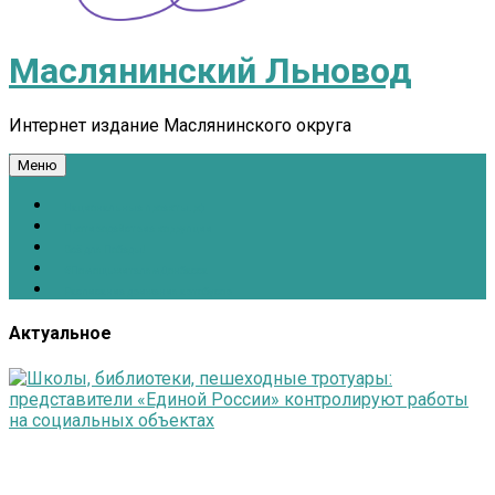
Маслянинский Льновод
Интернет издание Маслянинского округа
Меню
Национальные проекты.рф
Противодействие коррупции
Всё для Победы!
#ПомощьжителямДонбасса
Расписание движения автобусов
Актуальное