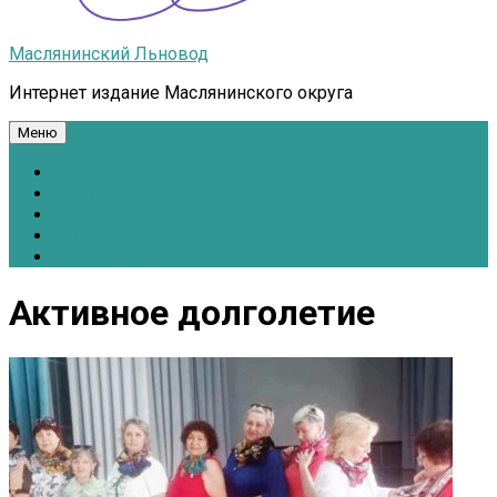
Маслянинский Льновод
Интернет издание Маслянинского округа
Меню
Национальные проекты.рф
Противодействие коррупции
Всё для Победы!
#ПомощьжителямДонбасса
Расписание движения автобусов
Активное долголетие