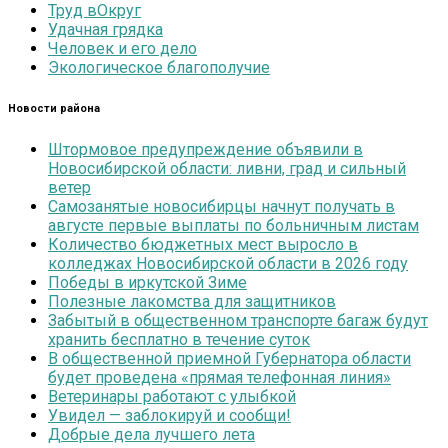
Труд вОкруг
Удачная грядка
Человек и его дело
Экологическое благополучие
Новости района
Штормовое предупреждение объявили в
Новосибирской области: ливни, град и сильный
ветер
Самозанятые новосибирцы начнут получать в
августе первые выплаты по больничным листам
Количество бюджетных мест выросло в
колледжах Новосибирской области в 2026 году
Победы в иркутской Зиме
Полезные лакомства для защитников
Забытый в общественном транспорте багаж будут
хранить бесплатно в течение суток
В общественной приемной Губернатора области
будет проведена «прямая телефонная линия»
Ветеринары работают с улыбкой
Увидел — заблокируй и сообщи!
Добрые дела лучшего лета