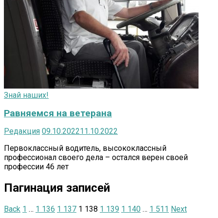
Знай наших!
Равняемся на ветерана
Редакция
09.10.2022
11.10.2022
Первоклассный водитель, высококлассный
профессионал своего дела – остался верен своей
профессии 46 лет
Пагинация записей
Back
1
…
1 136
1 137
1 138
1 139
1 140
…
1 511
Next