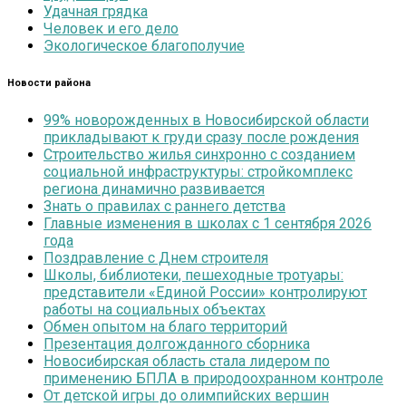
Удачная грядка
Человек и его дело
Экологическое благополучие
Новости района
99% новорожденных в Новосибирской области
прикладывают к груди сразу после рождения
Строительство жилья синхронно с созданием
социальной инфраструктуры: стройкомплекс
региона динамично развивается
Знать о правилах с раннего детства
Главные изменения в школах с 1 сентября 2026
года
Поздравление с Днем строителя
Школы, библиотеки, пешеходные тротуары:
представители «Единой России» контролируют
работы на социальных объектах
Обмен опытом на благо территорий
Презентация долгожданного сборника
Новосибирская область стала лидером по
применению БПЛА в природоохранном контроле
От детской игры до олимпийских вершин