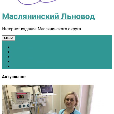
Маслянинский Льновод
Интернет издание Маслянинского округа
Меню
Национальные проекты.рф
Противодействие коррупции
Всё для Победы!
#ПомощьжителямДонбасса
Расписание движения автобусов
Актуальное