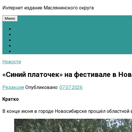
Интернет издание Маслянинского округа
Меню
Национальные проекты.рф
Противодействие коррупции
Всё для Победы!
#ПомощьжителямДонбасса
Расписание движения автобусов
Новости
«Синий платочек» на фестивале в Но
Редакция
Опубликовано:
07.07.2026
Кратко
В конце июня в городе Новосибирске прошёл областной 