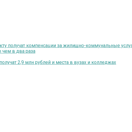
екту получат компенсации за жилищно-коммунальные услу
 чем в два раза
олучат 2,9 млн рублей и места в вузах и колледжах