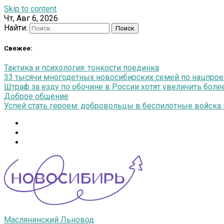
Skip to content
Чт, Авг 6, 2026
Найти:
Свежее:
Тактика и психология: тонкости поединка
33 тысячи многодетных новосибирских семей по нацпро
Штраф за езду по обочине в России хотят увеличить более
Доброе общение
Успей стать героем: добровольцы в беспилотные войска п
Маслянинский Льновод