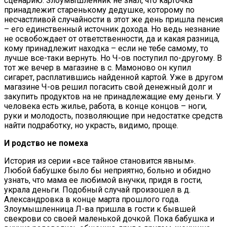
сценарию. Злоумышленник не знал, что карточка
принадлежит старенькому дедушке, которому по
несчастливой случайности в этот же день пришла пенсия
– его единственный источник дохода. Но ведь незнание
не освобождает от ответственности, да и какая разница,
кому принадлежит находка – если не тебе самому, то
лучше все-таки вернуть. Но Ч-ов поступил по-другому. В
тот же вечер в магазине в с. Мамоново он купил
сигарет, расплатившись найденной картой. Уже в другом
магазине Ч-ов решил погасить свой денежный долг и
закупить продуктов на не принадлежащие ему деньги. У
человека есть жилье, работа, в конце концов – ноги,
руки и молодость, позволяющие при недостатке средств
найти подработку, но украсть, видимо, проще.
И родство не помеха
История из серии «все тайное становится явным».
Любой бабушке было бы неприятно, больно и обидно
узнать, что мама ее любимой внучки, придя в гости,
украла деньги. Подобный случай произошел в д.
Александровка в конце марта прошлого года.
Злоумышленница Л-ва пришла в гости к бывшей
свекрови со своей маленькой дочкой. Пока бабушка и