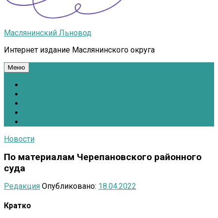
Маслянинский Льновод
Интернет издание Маслянинского округа
Меню
Национальные проекты.рф
Противодействие коррупции
Всё для Победы!
#ПомощьжителямДонбасса
Расписание движения автобусов
Новости
По материалам Черепановского районного
суда
Редакция
Опубликовано:
18.04.2022
Кратко