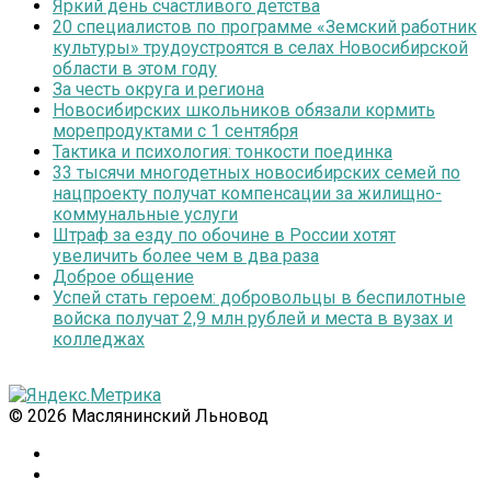
Яркий день счастливого детства
20 специалистов по программе «Земский работник
культуры» трудоустроятся в селах Новосибирской
области в этом году
За честь округа и региона
Новосибирских школьников обязали кормить
морепродуктами с 1 сентября
Тактика и психология: тонкости поединка
33 тысячи многодетных новосибирских семей по
нацпроекту получат компенсации за жилищно-
коммунальные услуги
Штраф за езду по обочине в России хотят
увеличить более чем в два раза
Доброе общение
Успей стать героем: добровольцы в беспилотные
войска получат 2,9 млн рублей и места в вузах и
колледжах
© 2026 Маслянинский Льновод