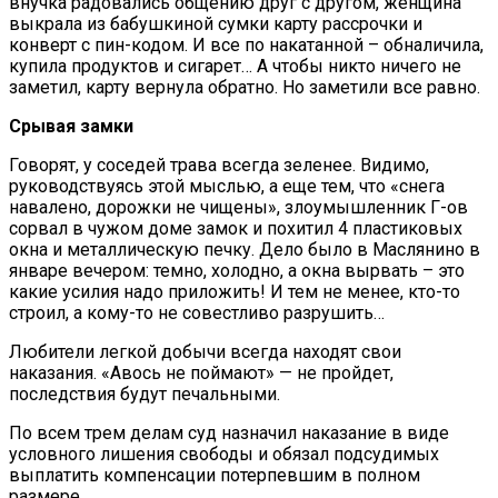
внучка радовались общению друг с другом, женщина
выкрала из бабушкиной сумки карту рассрочки и
конверт с пин-кодом. И все по накатанной – обналичила,
купила продуктов и сигарет… А чтобы никто ничего не
заметил, карту вернула обратно. Но заметили все равно.
Срывая замки
Говорят, у соседей трава всегда зеленее. Видимо,
руководствуясь этой мыслью, а еще тем, что «снега
навалено, дорожки не чищены», злоумышленник Г-ов
сорвал в чужом доме замок и похитил 4 пластиковых
окна и металлическую печку. Дело было в Маслянино в
январе вечером: темно, холодно, а окна вырвать – это
какие усилия надо приложить! И тем не менее, кто-то
строил, а кому-то не совестливо разрушить…
Любители легкой добычи всегда находят свои
наказания. «Авось не поймают» — не пройдет,
последствия будут печальными.
По всем трем делам суд назначил наказание в виде
условного лишения свободы и обязал подсудимых
выплатить компенсации потерпевшим в полном
размере.