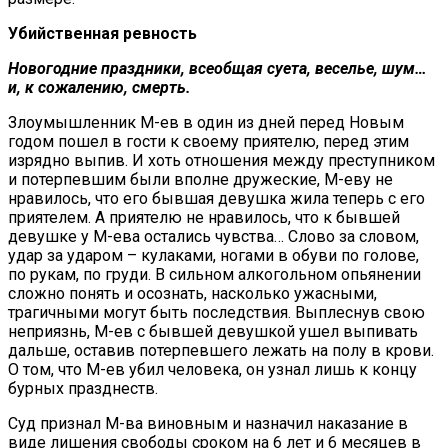
Убийственная ревность
Новогодние праздники, всеобщая суета, веселье, шум…
и, к сожалению, смерть.
Злоумышленник М-ев в один из дней перед Новым
годом пошел в гости к своему приятелю, перед этим
изрядно выпив. И хоть отношения между преступником
и потерпевшим были вполне дружеские, М-еву не
нравилось, что его бывшая девушка жила теперь с его
приятелем. А приятелю не нравилось, что к бывшей
девушке у М-ева остались чувства… Слово за словом,
удар за ударом – кулаками, ногами в обуви по голове,
по рукам, по груди. В сильном алкогольном опьянении
сложно понять и осознать, насколько ужасными,
трагичными могут быть последствия. Выплеснув свою
неприязнь, М-ев с бывшей девушкой ушел выпивать
дальше, оставив потерпевшего лежать на полу в крови.
О том, что М-ев убил человека, он узнал лишь к концу
бурных празднеств.
Суд признал М-ва виновным и назначил наказание в
виде лишения свободы сроком на 6 лет и 6 месяцев в