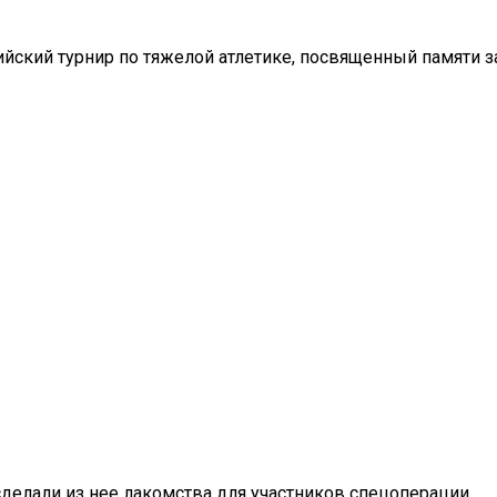
ийский турнир по тяжелой атлетике, посвященный памяти з
елали из нее лакомства для участников спецоперации.