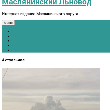
Маслянинский Льновод
Интернет издание Маслянинского округа
Меню
Национальные проекты.рф
Противодействие коррупции
Всё для Победы!
#ПомощьжителямДонбасса
Расписание движения автобусов
Актуальное