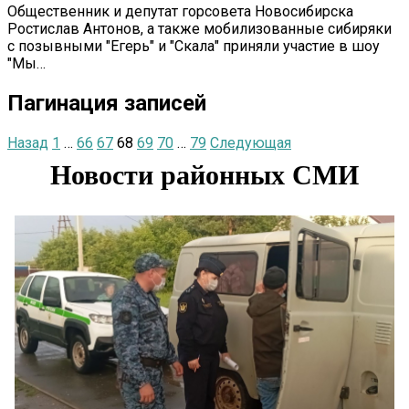
Общественник и депутат горсовета Новосибирска
Ростислав Антонов, а также мобилизованные сибиряки
с позывными "Егерь" и "Скала" приняли участие в шоу
"Мы…
Пагинация записей
Назад
1
…
66
67
68
69
70
…
79
Следующая