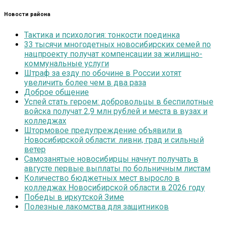
Новости района
Тактика и психология: тонкости поединка
33 тысячи многодетных новосибирских семей по
нацпроекту получат компенсации за жилищно-
коммунальные услуги
Штраф за езду по обочине в России хотят
увеличить более чем в два раза
Доброе общение
Успей стать героем: добровольцы в беспилотные
войска получат 2,9 млн рублей и места в вузах и
колледжах
Штормовое предупреждение объявили в
Новосибирской области: ливни, град и сильный
ветер
Самозанятые новосибирцы начнут получать в
августе первые выплаты по больничным листам
Количество бюджетных мест выросло в
колледжах Новосибирской области в 2026 году
Победы в иркутской Зиме
Полезные лакомства для защитников