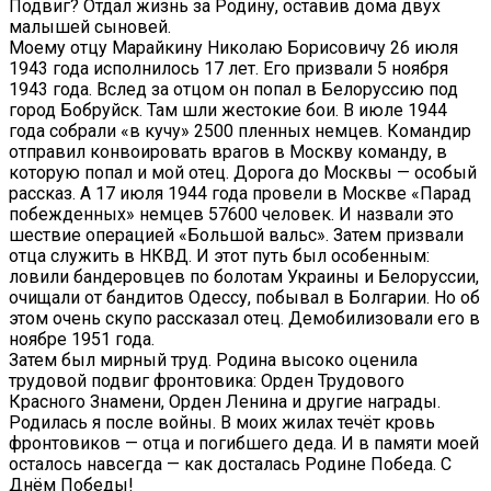
Подвиг? Отдал жизнь за Родину, оставив дома двух
малышей сыновей.
Моему отцу Марайкину Николаю Борисовичу 26 июля
1943 года исполнилось 17 лет. Его призвали 5 ноября
1943 года. Вслед за отцом он попал в Белоруссию под
город Бобруйск. Там шли жестокие бои. В июле 1944
года собрали «в кучу» 2500 пленных немцев. Командир
отправил конвоировать врагов в Москву команду, в
которую попал и мой отец. Дорога до Москвы — особый
рассказ. А 17 июля 1944 года провели в Москве «Парад
побежденных» немцев 57600 человек. И назвали это
шествие операцией «Большой вальс». Затем призвали
отца служить в НКВД. И этот путь был особенным:
ловили бандеровцев по болотам Украины и Белоруссии,
очищали от бандитов Одессу, побывал в Болгарии. Но об
этом очень скупо рассказал отец. Демобилизовали его в
ноябре 1951 года.
Затем был мирный труд. Родина высоко оценила
трудовой подвиг фронтовика: Орден Трудового
Красного Знамени, Орден Ленина и другие награды.
Родилась я после войны. В моих жилах течёт кровь
фронтовиков — отца и погибшего деда. И в памяти моей
осталось навсегда — как досталась Родине Победа. С
Днём Победы!