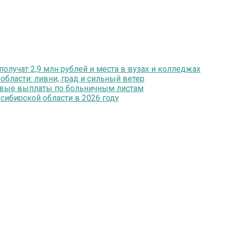
олучат 2,9 млн рублей и места в вузах и колледжах
ласти: ливни, град и сильный ветер
ервые выплаты по больничным листам
ибирской области в 2026 году