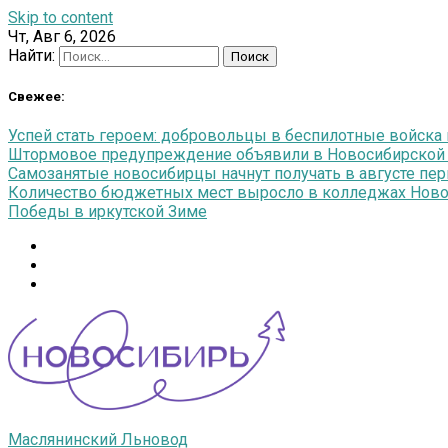
Skip to content
Чт, Авг 6, 2026
Найти:
Свежее:
Успей стать героем: добровольцы в беспилотные войска п
Штормовое предупреждение объявили в Новосибирской об
Самозанятые новосибирцы начнут получать в августе п
Количество бюджетных мест выросло в колледжах Новос
Победы в иркутской Зиме
Маслянинский Льновод