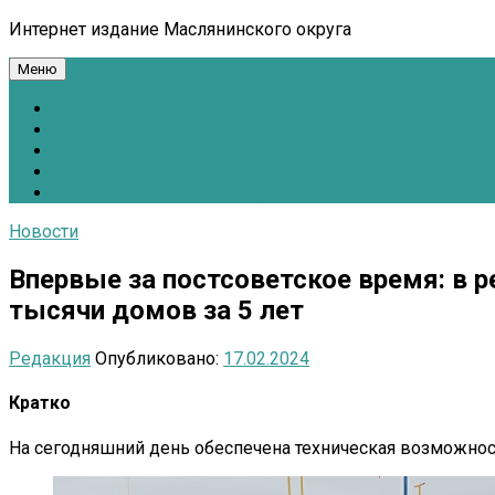
Интернет издание Маслянинского округа
Меню
Национальные проекты.рф
Противодействие коррупции
Всё для Победы!
#ПомощьжителямДонбасса
Расписание движения автобусов
Новости
Впервые за постсоветское время: в р
тысячи домов за 5 лет
Редакция
Опубликовано:
17.02.2024
Кратко
На сегодняшний день обеспечена техническая возможност