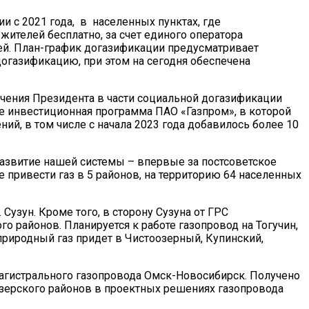
 с 2021 года, в населенных пунктах, где
ителей бесплатно, за счет единого оператора
лей. План-график догазификации предусматривает
огазификацию, при этом на сегодня обеспечена
чения Президента в части социальной догазификации
е инвестиционная программа ПАО «Газпром», в которой
ий, в том числе с начала 2023 года добавилось более 10
азвитие нашей системы – впервые за постсоветское
 привести газ в 5 районов, на территорию 64 населенных
Сузун. Кроме того, в сторону Сузуна от ГРС
о районов. Планируется к работе газопровод на Тогучин,
природный газ придет в Чистоозерный, Купинский,
агистрального газопровода Омск-Новосибирск. Получено
озерского районов в проектных решениях газопровода