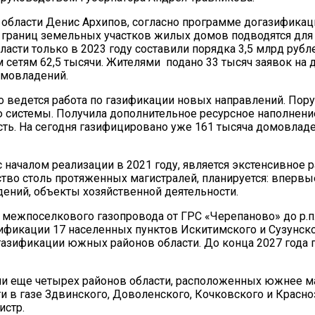
бласти Денис Архипов, согласно программе догазификации
 границ земельных участков жилых домов подводятся для ж
асти только в 2023 году составили порядка 3,5 млрд руб
етям 62,5 тысячи. Жителями подано 33 тысяч заявок на д
омовладений.
 ведется работа по газификации новых направлений. Пору
ю системы. Получила дополнительное ресурсное наполнени
ть. На сегодня газифицировано уже 161 тысяча домовладен
чалом реализации в 2021 году, является экстенсивное р
тво столь протяженных магистралей, планируется: впервые
дений, объекты хозяйственной деятельности.
 межпоселкового газопровода от ГРС «Черепаново» до р.п. 
фикации 17 населенных пунктов Искитимского и Сузунског
газификации южных районов области. До конца 2027 года 
ии еще четырех районов области, расположенных южнее м
и в газе Здвинского, Доволенского, Кочковского и Красн
истр.