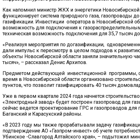
Как напомнил министр ЖКХ и энергетики Новосибирской о
функционирует система природного газа, газопроводы до
газификации. Инвестиции оператора в Новосибирской обл
возможность для подключения к газораспределительным с
техническая возможность подключения для 35,7 тысяч д
«Реализуя мероприятия по догазификации, одновременно
дали импульс к пересмотру в целом подходов к развити
объекты Новосибирской области заняли значительную час
тысяч», – рассказал Денис Архипов.
Предметом действующей инвестиционной программы, с на
время в Новосибирской области организовано строительс
пунктов, что позволит газифицировать 40 тысяч домовла
Уже в первом квартале 2024 года начнется строительство
«Электродный завод» будет построен газопровод для гази
сейчас ведется проектирование ГРС и газопроводов для 
Баганский и Карасукский районы.
«В 2023 году мы также прорабатывали задачу газификац
подтверждение АО «Газпром-инвест» об учете потребност
Убинское -Славгород Алтайского края», – подытожил мин