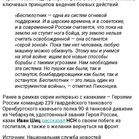
ключевых принципов ведения боевых действий.
«Беспилотник — одна из систем огневой
поддержки. И в царские времена, и в советские,
и в современной России считается, что пока на
землю не ступит нога бойца, эту землю нельзя
считать освобожденной — она останется
«серой зоной». Пока там нет человека, любую
машину можно обмануть. Этому мы и учимся
на этой войне: ищем всё новые способы
борьбы с такими угрозами. Нам необходима
эта система. Но пушки как были, так и
останутся; бомбардировщики как были, так и
останутся. Беспилотник — это лишь один из
инструментов войны», —
отметил Ликонцев.
Ранее в рамках серии интервью с казаками — Героями
России командир 239 гвардейского танкового
Оренбургского казачьего полка 90-й танковой дивизии
из Чебаркуля, удостоенный звания Героя России,
казак
Иван Шиц
рассказал
НСН
о своем побеге из
госпиталя, а также о желании вернуться на фронт.
Источник: Национальная служба новостей