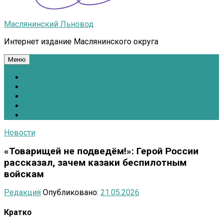
Маслянинский Льновод
Интернет издание Маслянинского округа
Меню
Национальные проекты.рф
Противодействие коррупции
Всё для Победы!
#ПомощьжителямДонбасса
Расписание движения автобусов
Новости
«Товарищей не подведём!»: Герой России
рассказал, зачем казаки беспилотным
войскам
Редакция
Опубликовано:
21.05.2026
Кратко