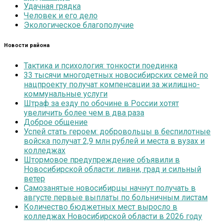
Удачная грядка
Человек и его дело
Экологическое благополучие
Новости района
Тактика и психология: тонкости поединка
33 тысячи многодетных новосибирских семей по
нацпроекту получат компенсации за жилищно-
коммунальные услуги
Штраф за езду по обочине в России хотят
увеличить более чем в два раза
Доброе общение
Успей стать героем: добровольцы в беспилотные
войска получат 2,9 млн рублей и места в вузах и
колледжах
Штормовое предупреждение объявили в
Новосибирской области: ливни, град и сильный
ветер
Самозанятые новосибирцы начнут получать в
августе первые выплаты по больничным листам
Количество бюджетных мест выросло в
колледжах Новосибирской области в 2026 году