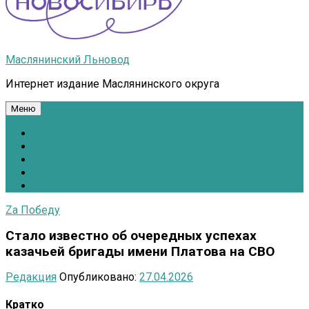
Маслянинский Льновод
Интернет издание Маслянинского округа
Меню
Национальные проекты.рф
Противодействие коррупции
Всё для Победы!
#ПомощьжителямДонбасса
Расписание движения автобусов
Zа Победу
Стало известно об очередных успехах
казачьей бригады имени Платова на СВО
Редакция
Опубликовано:
27.04.2026
Кратко