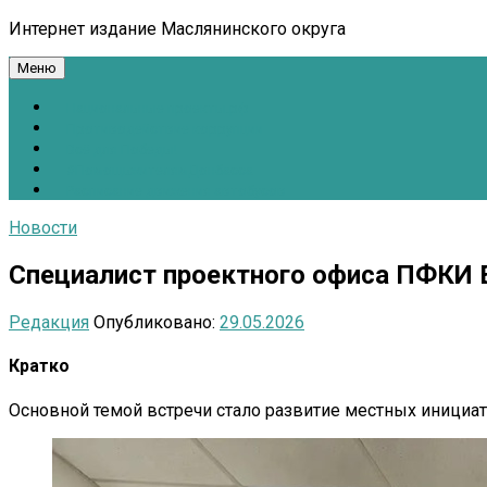
Интернет издание Маслянинского округа
Меню
Национальные проекты.рф
Противодействие коррупции
Всё для Победы!
#ПомощьжителямДонбасса
Расписание движения автобусов
Новости
Специалист проектного офиса ПФКИ 
Редакция
Опубликовано:
29.05.2026
Кратко
Основной темой встречи стало развитие местных инициат