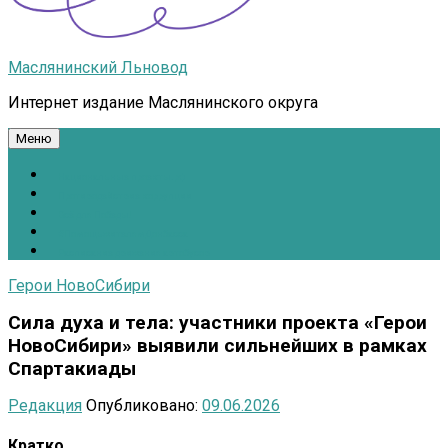
Маслянинский Льновод
Интернет издание Маслянинского округа
Меню
Национальные проекты.рф
Противодействие коррупции
Всё для Победы!
#ПомощьжителямДонбасса
Расписание движения автобусов
Герои НовоСибири
Сила духа и тела: участники проекта «Герои
НовоСибири» выявили сильнейших в рамках
Спартакиады
Редакция
Опубликовано:
09.06.2026
Кратко