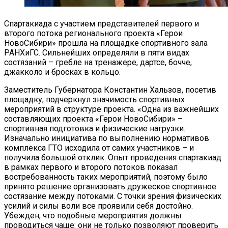
Спартакиада с участием представителей первого и
второго потока регионального проекта «Герои
НовоСибири» прошла на площадке спортивного зала
РАНХиГС. Сильнейших определяли в пяти видах
состязаний – гребле на тренажере, дартсе, бочче,
джакколо и бросках в кольцо.
Заместитель Губернатора Константин Хальзов, посетив
площадку, подчеркнул значимость спортивных
мероприятий в структуре проекта. «Одна из важнейших
составляющих проекта «Герои НовоСибири» –
спортивная подготовка и физические нагрузки.
Изначально инициатива по выполнению нормативов
комплекса ГТО исходила от самих участников – и
получила большой отклик. Опыт проведения спартакиад
в рамках первого и второго потоков показал
востребованность таких мероприятий, поэтому было
принято решение организовать дружеское спортивное
состязание между потоками. С точки зрения физических
усилий и силы воли все проявили себя достойно.
Убежден, что подобные мероприятия должны
проводиться чаще: они не только позволяют проверить