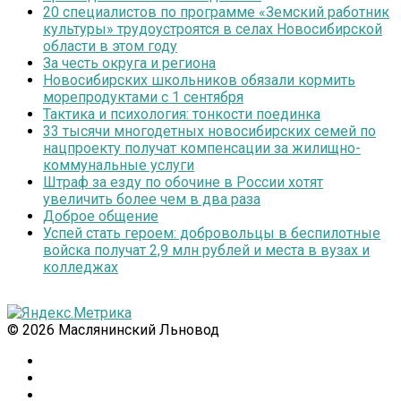
20 специалистов по программе «Земский работник
культуры» трудоустроятся в селах Новосибирской
области в этом году
За честь округа и региона
Новосибирских школьников обязали кормить
морепродуктами с 1 сентября
Тактика и психология: тонкости поединка
33 тысячи многодетных новосибирских семей по
нацпроекту получат компенсации за жилищно-
коммунальные услуги
Штраф за езду по обочине в России хотят
увеличить более чем в два раза
Доброе общение
Успей стать героем: добровольцы в беспилотные
войска получат 2,9 млн рублей и места в вузах и
колледжах
© 2026 Маслянинский Льновод