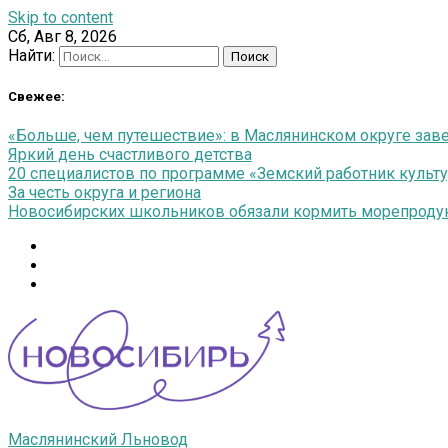
Skip to content
Сб, Авг 8, 2026
Найти:
Свежее:
«Больше, чем путешествие»: в Маслянинском округе зав
Яркий день счастливого детства
20 специалистов по программе «Земский работник культу
За честь округа и региона
Новосибирских школьников обязали кормить морепродук
Маслянинский Льновод