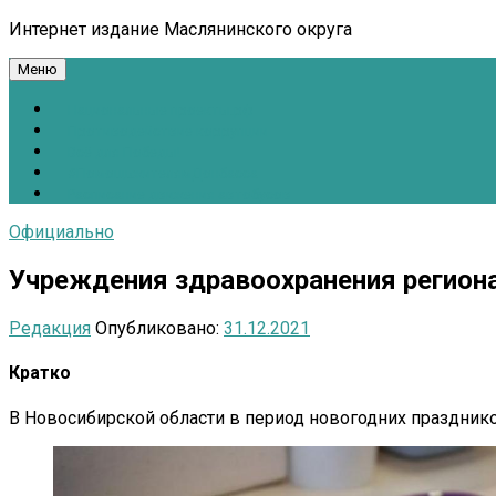
Интернет издание Маслянинского округа
Меню
Национальные проекты.рф
Противодействие коррупции
Всё для Победы!
#ПомощьжителямДонбасса
Расписание движения автобусов
Официально
Учреждения здравоохранения региона
Редакция
Опубликовано:
31.12.2021
Кратко
В Новосибирской области в период новогодних празднико