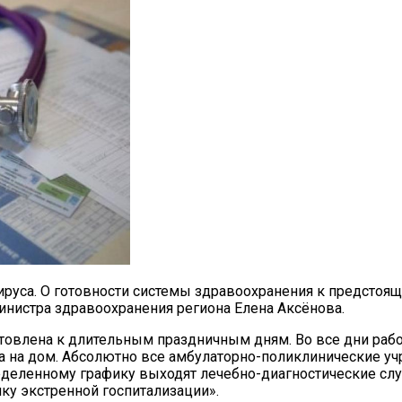
вируса. О готовности системы здравоохранения к предстоя
нистра здравоохранения региона Елена Аксёнова.
овлена к длительным праздничным дням. Во все дни работ
а на дом. Абсолютно все амбулаторно-поликлинические у
определенному графику выходят лечебно-диагностические с
ку экстренной госпитализации».