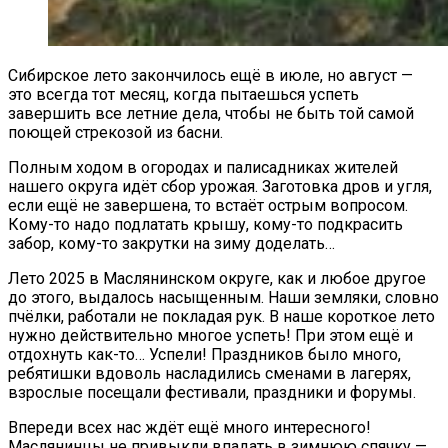
Сибирское лето закончилось ещё в июле, но август —
это всегда тот месяц, когда пытаешься успеть
завершить все летние дела, чтобы не быть той самой
поющей стрекозой из басни.
Полным ходом в огородах и палисадниках жителей
нашего округа идёт сбор урожая. Заготовка дров и угля,
если ещё не завершена, то встаёт острым вопросом.
Кому-то надо подлатать крышу, кому-то подкрасить
забор, кому-то закрутки на зиму доделать…
Лето 2025 в Маслянинском округе, как и любое другое
до этого, выдалось насыщенным. Наши земляки, словно
пчёлки, работали не покладая рук. В наше короткое лето
нужно действительно многое успеть! При этом ещё и
отдохнуть как-то… Успели! Праздников было много,
ребятишки вдоволь насладились сменами в лагерях,
взрослые посещали фестивали, праздники и форумы.
Впереди всех нас ждёт ещё много интересного!
Маслянинцы не привыкли впадать в зимнюю спячку —