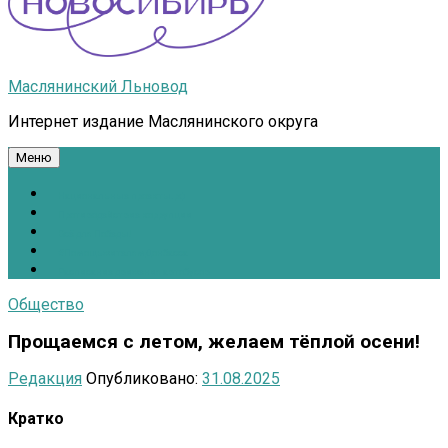
Маслянинский Льновод
Интернет издание Маслянинского округа
Меню
Национальные проекты.рф
Противодействие коррупции
Всё для Победы!
#ПомощьжителямДонбасса
Расписание движения автобусов
Общество
Прощаемся с летом, желаем тёплой осени!
Редакция
Опубликовано:
31.08.2025
Кратко