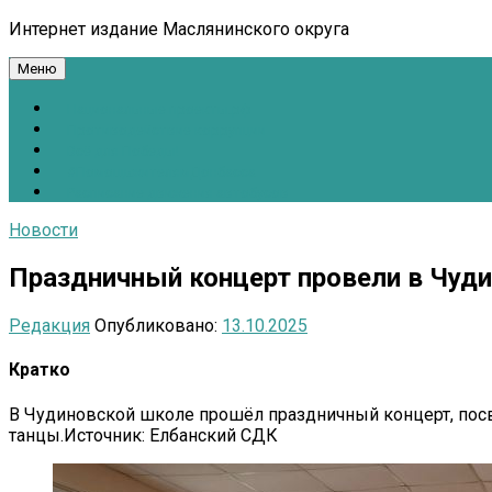
Интернет издание Маслянинского округа
Меню
Национальные проекты.рф
Противодействие коррупции
Всё для Победы!
#ПомощьжителямДонбасса
Расписание движения автобусов
Новости
Праздничный концерт провели в Чуд
Редакция
Опубликовано:
13.10.2025
Кратко
В Чудиновской школе прошёл праздничный концерт, пос
танцы.Источник: Елбанский СДК