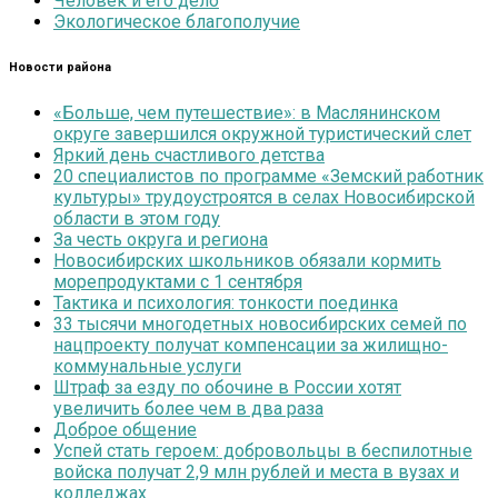
Человек и его дело
Экологическое благополучие
Новости района
«Больше, чем путешествие»: в Маслянинском
округе завершился окружной туристический слет
Яркий день счастливого детства
20 специалистов по программе «Земский работник
культуры» трудоустроятся в селах Новосибирской
области в этом году
За честь округа и региона
Новосибирских школьников обязали кормить
морепродуктами с 1 сентября
Тактика и психология: тонкости поединка
33 тысячи многодетных новосибирских семей по
нацпроекту получат компенсации за жилищно-
коммунальные услуги
Штраф за езду по обочине в России хотят
увеличить более чем в два раза
Доброе общение
Успей стать героем: добровольцы в беспилотные
войска получат 2,9 млн рублей и места в вузах и
колледжах