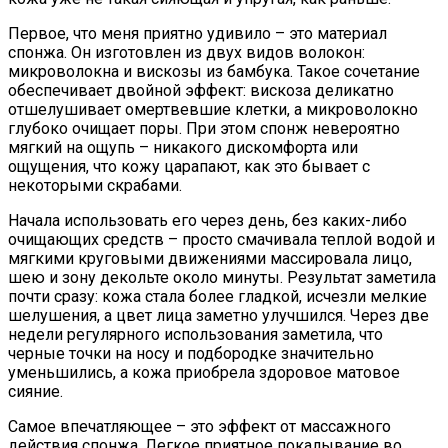
Первое, что меня приятно удивило – это материал
спонжа. Он изготовлен из двух видов волокон:
микроволокна и вискозы из бамбука. Такое сочетание
обеспечивает двойной эффект: вискоза деликатно
отшелушивает омертвевшие клетки, а микроволокно
глубоко очищает поры. При этом спонж невероятно
мягкий на ощупь – никакого дискомфорта или
ощущения, что кожу царапают, как это бывает с
некоторыми скрабами.
Начала использовать его через день, без каких-либо
очищающих средств – просто смачивала теплой водой и
мягкими круговыми движениями массировала лицо,
шею и зону декольте около минуты. Результат заметила
почти сразу: кожа стала более гладкой, исчезли мелкие
шелушения, а цвет лица заметно улучшился. Через две
недели регулярного использования заметила, что
черные точки на носу и подбородке значительно
уменьшились, а кожа приобрела здоровое матовое
сияние.
Самое впечатляющее – это эффект от массажного
действия спонжа. Легкое приятное покалывание во