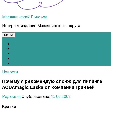
Маслянинский Льновод
Интернет издание Маслянинского округа
Меню
Национальные проекты.рф
Противодействие коррупции
Всё для Победы!
#ПомощьжителямДонбасса
Расписание движения автобусов
Новости
Почему я рекомендую спонж для пилинга
AQUAmagic Laska от компании Гринвей
Редакция
Опубликовано:
15.03.2003
Кратко