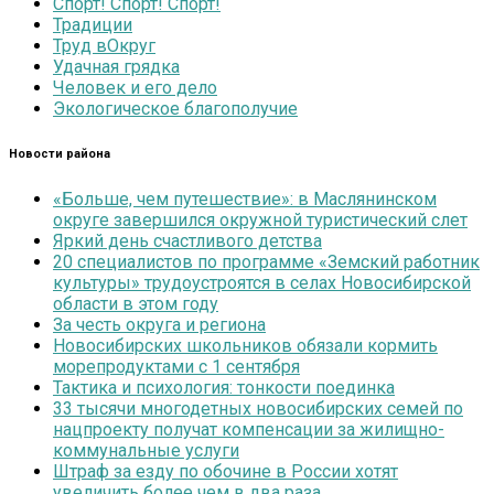
Спорт! Спорт! Спорт!
Традиции
Труд вОкруг
Удачная грядка
Человек и его дело
Экологическое благополучие
Новости района
«Больше, чем путешествие»: в Маслянинском
округе завершился окружной туристический слет
Яркий день счастливого детства
20 специалистов по программе «Земский работник
культуры» трудоустроятся в селах Новосибирской
области в этом году
За честь округа и региона
Новосибирских школьников обязали кормить
морепродуктами с 1 сентября
Тактика и психология: тонкости поединка
33 тысячи многодетных новосибирских семей по
нацпроекту получат компенсации за жилищно-
коммунальные услуги
Штраф за езду по обочине в России хотят
увеличить более чем в два раза