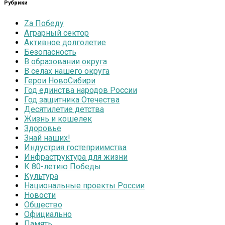
Рубрики
Zа Победу
Аграрный сектор
Активное долголетие
Безопасность
В образовании округа
В селах нашего округа
Герои НовоСибири
Год единства народов России
Год защитника Отечества
Десятилетие детства
Жизнь и кошелек
Здоровье
Знай наших!
Индустрия гостеприимства
Инфраструктура для жизни
К 80-летию Победы
Культура
Национальные проекты России
Новости
Общество
Официально
Память