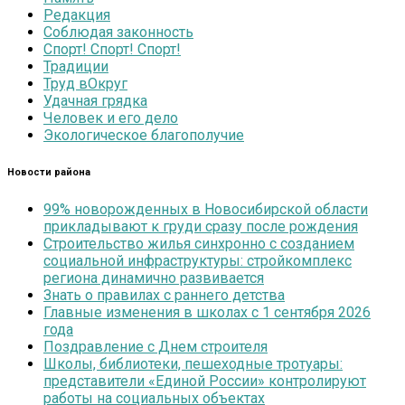
Редакция
Соблюдая законность
Спорт! Спорт! Спорт!
Традиции
Труд вОкруг
Удачная грядка
Человек и его дело
Экологическое благополучие
Новости района
99% новорожденных в Новосибирской области
прикладывают к груди сразу после рождения
Строительство жилья синхронно с созданием
социальной инфраструктуры: стройкомплекс
региона динамично развивается
Знать о правилах с раннего детства
Главные изменения в школах с 1 сентября 2026
года
Поздравление с Днем строителя
Школы, библиотеки, пешеходные тротуары:
представители «Единой России» контролируют
работы на социальных объектах