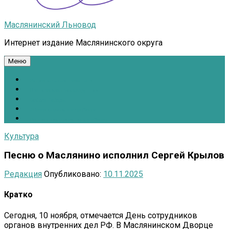
Маслянинский Льновод
Интернет издание Маслянинского округа
Меню
Национальные проекты.рф
Противодействие коррупции
Всё для Победы!
#ПомощьжителямДонбасса
Расписание движения автобусов
Культура
Песню о Маслянино исполнил Сергей Крылов
Редакция
Опубликовано:
10.11.2025
Кратко
Сегодня, 10 ноября, отмечается День сотрудников
органов внутренних дел РФ. В Маслянинском Дворце