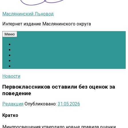
Маслянинский Льновод
Интернет издание Маслянинского округа
Меню
Национальные проекты.рф
Противодействие коррупции
Всё для Победы!
#ПомощьжителямДонбасса
Расписание движения автобусов
Новости
Первоклассников оставили без оценок за
поведение
Редакция
Опубликовано:
31.05.2026
Кратко
Минпросвещения утвердило новые правила оценки