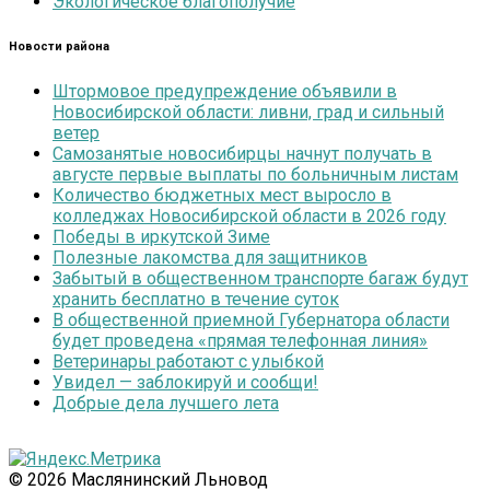
Экологическое благополучие
Новости района
Штормовое предупреждение объявили в
Новосибирской области: ливни, град и сильный
ветер
Самозанятые новосибирцы начнут получать в
августе первые выплаты по больничным листам
Количество бюджетных мест выросло в
колледжах Новосибирской области в 2026 году
Победы в иркутской Зиме
Полезные лакомства для защитников
Забытый в общественном транспорте багаж будут
хранить бесплатно в течение суток
В общественной приемной Губернатора области
будет проведена «прямая телефонная линия»
Ветеринары работают с улыбкой
Увидел — заблокируй и сообщи!
Добрые дела лучшего лета
© 2026 Маслянинский Льновод