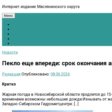
Интернет издание Маслянинского округа
Меню
Национальные проекты.рф
Противодействие коррупции
Всё для Победы!
#ПомощьжителямДонбасса
Расписание движения автобусов
Новости
Пекло еще впереди: срок окончания 
Редакция
Опубликовано:
08.06.2026
Кратко
Жаркая погода в Новосибирской области продлится до 15
временами возможны небольшие дожди.Изнывать от жары
Западно-Сибирском Гидрометцентре. […]