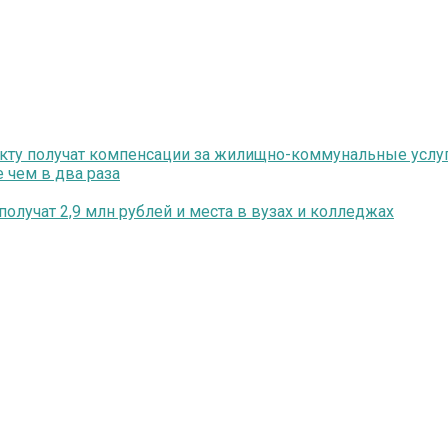
екту получат компенсации за жилищно-коммунальные услу
 чем в два раза
олучат 2,9 млн рублей и места в вузах и колледжах