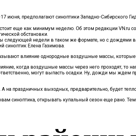
-17 июня, предполагают синоптики Западно-Сибирского Гид
тоит еще как минимум неделю. Об этом редакции VN.ru с
ической обстановки.
ны следующей недели в таком же формате, но с дождями 
ий синоптик Елена Газимова.
азывают влияние однородные воздушные массы, которые п
яние, когда воздушные массы через него проходят, то нап
тветственно, могут выпасть осадки. Ну, дожди мы ждем п
 А на праздничных выходных, предварительно, будет тепло
овам синоптика, открывать купальный сезон еще рано. Тем