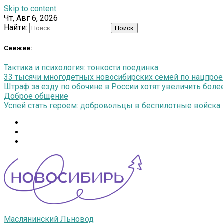
Skip to content
Чт, Авг 6, 2026
Найти:
Свежее:
Тактика и психология: тонкости поединка
33 тысячи многодетных новосибирских семей по нацпро
Штраф за езду по обочине в России хотят увеличить более
Доброе общение
Успей стать героем: добровольцы в беспилотные войска п
Маслянинский Льновод