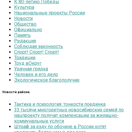
К 80-летию Победы
Культура
Национальные проекты России
Новости
Общество
Официально
Память
Редакция
Соблюдая законность
Спорт! Спорт! Спорт!
Традиции
Труд вОкруг
Удачная грядка
Человек и его дело
Экологическое благополучие
Новости района
Тактика и психология: тонкости поединка
33 тысячи многодетных новосибирских семей по
нацпроекту получат компенсации за жилищно-
коммунальные услуги
Штраф за езду по обочине в России хотят