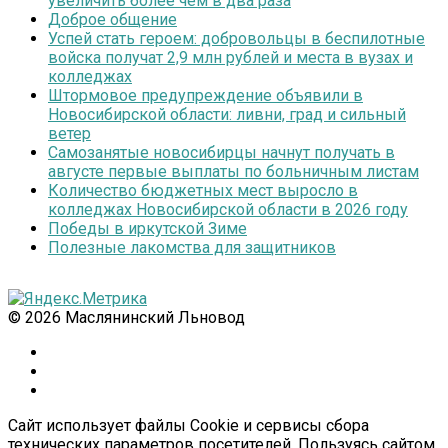
увеличить более чем в два раза
Доброе общение
Успей стать героем: добровольцы в беспилотные
войска получат 2,9 млн рублей и места в вузах и
колледжах
Штормовое предупреждение объявили в
Новосибирской области: ливни, град и сильный
ветер
Самозанятые новосибирцы начнут получать в
августе первые выплаты по больничным листам
Количество бюджетных мест выросло в
колледжах Новосибирской области в 2026 году
Победы в иркутской Зиме
Полезные лакомства для защитников
© 2026 Маслянинский Льновод
Сайт использует файлы Cookie и сервисы сбора
технических параметров посетителей. Пользуясь сайтом,