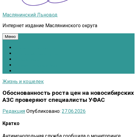
Маслянинский Льновод
Интернет издание Маслянинского округа
Меню
Национальные проекты.рф
Противодействие коррупции
Всё для Победы!
#ПомощьжителямДонбасса
Расписание движения автобусов
Жизнь и кошелек
Обоснованность роста цен на новосибирских
АЗС проверяют специалисты УФАС
Редакция
Опубликовано:
27.06.2026
Кратко
Антимонопольная служба сообщила о мониторинге