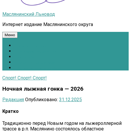
Маслянинский Льновод
Интернет издание Маслянинского округа
Меню
Национальные проекты.рф
Противодействие коррупции
Всё для Победы!
#ПомощьжителямДонбасса
Расписание движения автобусов
Спорт! Спорт! Спорт!
Ночная лыжная гонка — 2026
Редакция
Опубликовано:
31.12.2025
Кратко
Традиционно перед Новым годом на лыжероллерной
трассе в р.п. Маслянино состоялось областное