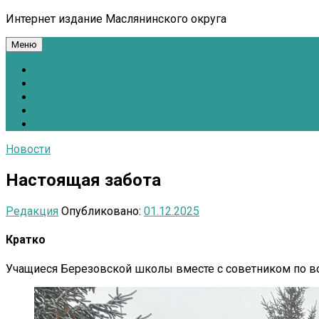
Интернет издание Маслянинского округа
Меню
Национальные проекты.рф
Противодействие коррупции
Всё для Победы!
#ПомощьжителямДонбасса
Расписание движения автобусов
Новости
Настоящая забота
Редакция
Опубликовано:
01.12.2025
Кратко
Учащиеся Березовской школы вместе с советником по во