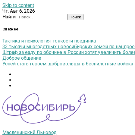
Skip to content
Чт, Авг 6, 2026
Найти:
Свежее:
Тактика и психология: тонкости поединка
33 тысячи многодетных новосибирских семей по нацпро
Штраф за езду по обочине в России хотят увеличить более
Доброе общение
Успей стать героем: добровольцы в беспилотные войска п
Маслянинский Льновод