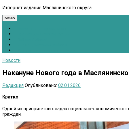
Интернет издание Маслянинского округа
Меню
Национальные проекты.рф
Противодействие коррупции
Всё для Победы!
#ПомощьжителямДонбасса
Расписание движения автобусов
Новости
Накануне Нового года в Маслянинско
Редакция
Опубликовано:
02.01.2026
Кратко
Одной из приоритетных задач социально-экономического
граждан.