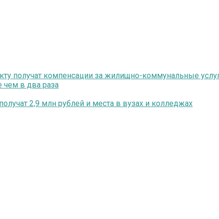
екту получат компенсации за жилищно-коммунальные услу
 чем в два раза
олучат 2,9 млн рублей и места в вузах и колледжах