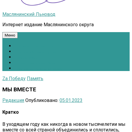
Маслянинский Льновод
Интернет издание Маслянинского округа
Меню
Национальные проекты.рф
Противодействие коррупции
Всё для Победы!
#ПомощьжителямДонбасса
Расписание движения автобусов
Zа Победу
Память
МЫ ВМЕСТЕ
Редакция
Опубликовано:
05.01.2023
Кратко
В уходящем году как никогда в новом тысячелетии мы
вместе со всей страной объединились и сплотились,