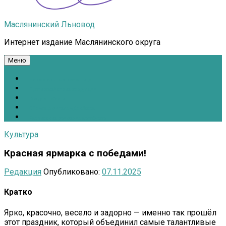
Маслянинский Льновод
Интернет издание Маслянинского округа
Меню
Национальные проекты.рф
Противодействие коррупции
Всё для Победы!
#ПомощьжителямДонбасса
Расписание движения автобусов
Культура
Красная ярмарка с победами!
Редакция
Опубликовано:
07.11.2025
Кратко
Ярко, красочно, весело и задорно — именно так прошёл
этот праздник, который объединил самые талантливые