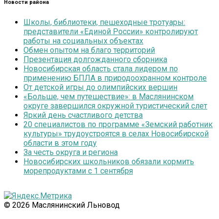
Новости района
Школы, библиотеки, пешеходные тротуары:
представители «Единой России» контролируют
работы на социальных объектах
Обмен опытом на благо территорий
Презентация долгожданного сборника
Новосибирская область стала лидером по
применению БПЛА в природоохранном контроле
От детской игры до олимпийских вершин
«Больше, чем путешествие»: в Маслянинском
округе завершился окружной туристический слет
Яркий день счастливого детства
20 специалистов по программе «Земский работник
культуры» трудоустроятся в селах Новосибирской
области в этом году
За честь округа и региона
Новосибирских школьников обязали кормить
морепродуктами с 1 сентября
© 2026 Маслянинский Льновод