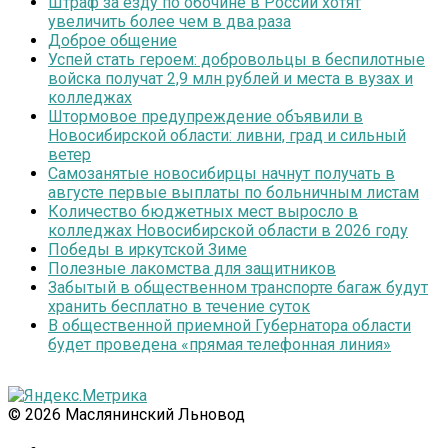
Штраф за езду по обочине в России хотят
увеличить более чем в два раза
Доброе общение
Успей стать героем: добровольцы в беспилотные
войска получат 2,9 млн рублей и места в вузах и
колледжах
Штормовое предупреждение объявили в
Новосибирской области: ливни, град и сильный
ветер
Самозанятые новосибирцы начнут получать в
августе первые выплаты по больничным листам
Количество бюджетных мест выросло в
колледжах Новосибирской области в 2026 году
Победы в иркутской Зиме
Полезные лакомства для защитников
Забытый в общественном транспорте багаж будут
хранить бесплатно в течение суток
В общественной приемной Губернатора области
будет проведена «прямая телефонная линия»
© 2026 Маслянинский Льновод