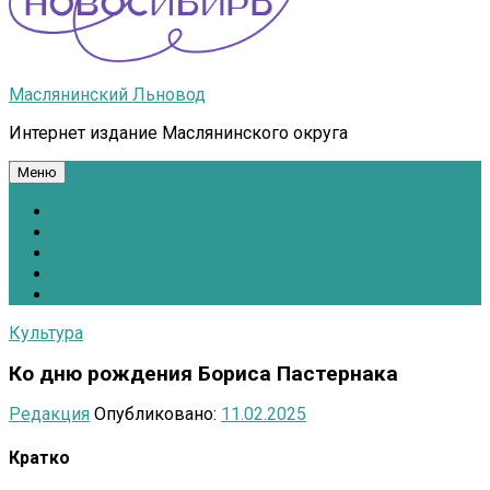
Маслянинский Льновод
Интернет издание Маслянинского округа
Меню
Национальные проекты.рф
Противодействие коррупции
Всё для Победы!
#ПомощьжителямДонбасса
Расписание движения автобусов
Культура
Ко дню рождения Бориса Пастернака
Редакция
Опубликовано:
11.02.2025
Кратко