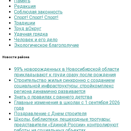
Память
Редакция
Соблюдая законность
Спорт! Спорт! Спорт!
Традиции
Труд вОкруг
Удачная грядка
Человек и его дело
Экологическое благополучие
Новости района
99% новорожденных в Новосибирской области
прикладывают к груди сразу после рождения
Строительство жилья синхронно с созданием
социальной инфраструктуры: стройкомплекс
региона динамично развивается
Знать о правилах с раннего детства
Главные изменения в школах с 1 сентября 2026
года
Поздравление с Днем строителя
Школы, библиотеки, пешеходные тротуары:
представители «Единой России» контролируют
работы на социальных объектах