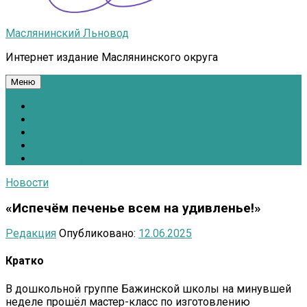
Маслянинский Льновод
Интернет издание Маслянинского округа
Меню
Национальные проекты.рф
Противодействие коррупции
Всё для Победы!
#ПомощьжителямДонбасса
Расписание движения автобусов
Новости
«Испечём печенье всем на удивленье!»
Редакция
Опубликовано:
12.06.2025
Кратко
В дошкольной группе Бажинской школы на минувшей
неделе прошёл мастер-класс по изготовлению