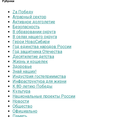
Рубрики
Zа Победу
Аграрный сектор
Активное долголетие
Безопасность
В образовании округа
В селах нашего округа
Герои НовоСибири
Год единства народов России
Год защитника Отечества
Десятилетие детства
Жизнь и кошелек
Здоровье
Знай наших!
Индустрия гостеприимства
Инфраструктура для жизни
К 80-летию Победы
Культура
Национальные проекты России
Новости
Общество
Официально
Память