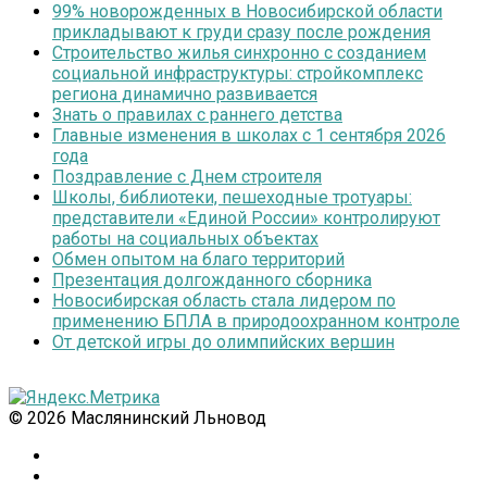
99% новорожденных в Новосибирской области
прикладывают к груди сразу после рождения
Строительство жилья синхронно с созданием
социальной инфраструктуры: стройкомплекс
региона динамично развивается
Знать о правилах с раннего детства
Главные изменения в школах с 1 сентября 2026
года
Поздравление с Днем строителя
Школы, библиотеки, пешеходные тротуары:
представители «Единой России» контролируют
работы на социальных объектах
Обмен опытом на благо территорий
Презентация долгожданного сборника
Новосибирская область стала лидером по
применению БПЛА в природоохранном контроле
От детской игры до олимпийских вершин
© 2026 Маслянинский Льновод