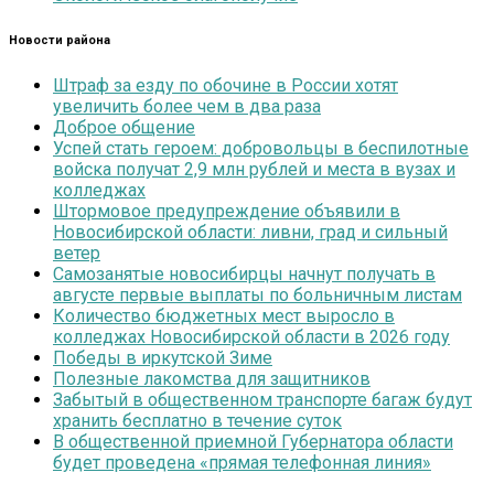
Новости района
Штраф за езду по обочине в России хотят
увеличить более чем в два раза
Доброе общение
Успей стать героем: добровольцы в беспилотные
войска получат 2,9 млн рублей и места в вузах и
колледжах
Штормовое предупреждение объявили в
Новосибирской области: ливни, град и сильный
ветер
Самозанятые новосибирцы начнут получать в
августе первые выплаты по больничным листам
Количество бюджетных мест выросло в
колледжах Новосибирской области в 2026 году
Победы в иркутской Зиме
Полезные лакомства для защитников
Забытый в общественном транспорте багаж будут
хранить бесплатно в течение суток
В общественной приемной Губернатора области
будет проведена «прямая телефонная линия»