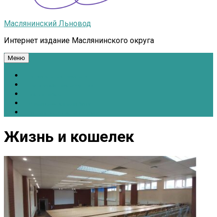
Маслянинский Льновод
Интернет издание Маслянинского округа
Меню
Национальные проекты.рф
Противодействие коррупции
Всё для Победы!
#ПомощьжителямДонбасса
Расписание движения автобусов
Жизнь и кошелек