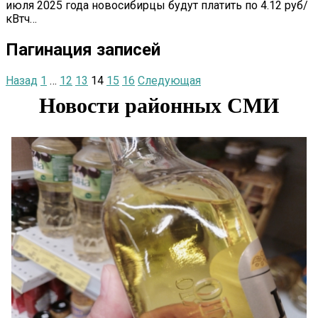
июля 2025 года новосибирцы будут платить по 4.12 руб/
кВтч…
Пагинация записей
Назад
1
…
12
13
14
15
16
Следующая