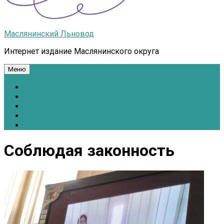
Маслянинский Льновод
Интернет издание Маслянинского округа
Меню
Национальные проекты.рф
Противодействие коррупции
Всё для Победы!
#ПомощьжителямДонбасса
Расписание движения автобусов
Соблюдая законность