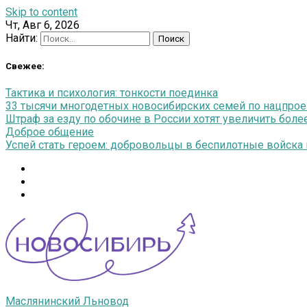
Skip to content
Чт, Авг 6, 2026
Найти:
Свежее:
Тактика и психология: тонкости поединка
33 тысячи многодетных новосибирских семей по нацпро
Штраф за езду по обочине в России хотят увеличить более
Доброе общение
Успей стать героем: добровольцы в беспилотные войска п
Маслянинский Льновод