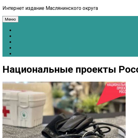
Интернет издание Маслянинского округа
Меню
Национальные проекты.рф
Противодействие коррупции
Всё для Победы!
#ПомощьжителямДонбасса
Расписание движения автобусов
Национальные проекты Рос