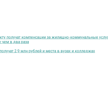
екту получат компенсации за жилищно-коммунальные услу
 чем в два раза
олучат 2,9 млн рублей и места в вузах и колледжах