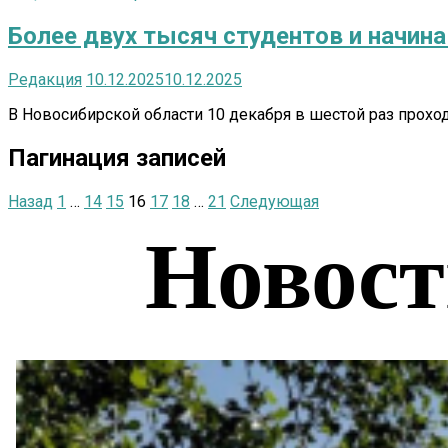
Более двух тысяч студентов и начин
Редакция
10.12.2025
10.12.2025
В Новосибирской области 10 декабря в шестой раз прох
Пагинация записей
Назад
1
…
14
15
16
17
18
…
21
Следующая