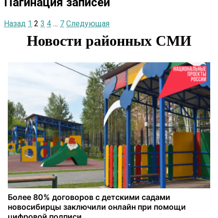
Пагинация записей
Назад
1
2
3
4
…
7
Следующая