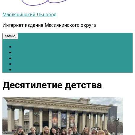
Маслянинский Льновод
Интернет издание Маслянинского округа
Меню
Национальные проекты.рф
Противодействие коррупции
Всё для Победы!
#ПомощьжителямДонбасса
Расписание движения автобусов
Десятилетие детства