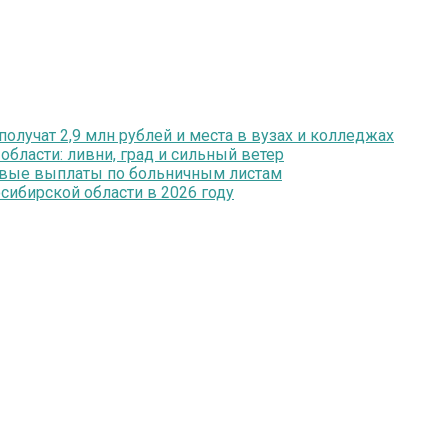
олучат 2,9 млн рублей и места в вузах и колледжах
ласти: ливни, град и сильный ветер
ервые выплаты по больничным листам
ибирской области в 2026 году