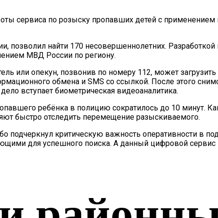
боты сервиса по розыску пропавших детей с применением и
сии, позволил найти 170 несовершеннолетних. Разработко
лением МВД России по региону.
ель или опекун, позвонив по номеру 112, может загрузит
ормационного обмена и SMS со ссылкой. После этого сним
дело вступает биометрическая видеоаналитика.
опавшего ребёнка в полицию сократилось до 10 минут. Ка
ляют быстро отследить перемещение разыскиваемого.
о подчеркнул критическую важность оперативности в подо
ющими для успешного поиска. А данный цифровой сервис 