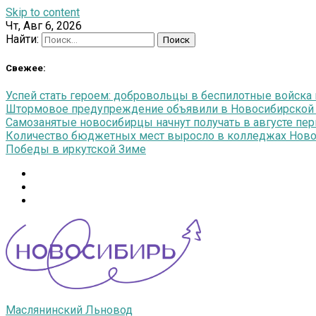
Skip to content
Чт, Авг 6, 2026
Найти:
Свежее:
Успей стать героем: добровольцы в беспилотные войска п
Штормовое предупреждение объявили в Новосибирской об
Самозанятые новосибирцы начнут получать в августе п
Количество бюджетных мест выросло в колледжах Новос
Победы в иркутской Зиме
Маслянинский Льновод