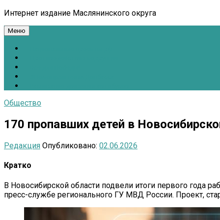
Интернет издание Маслянинского округа
Меню
Национальные проекты.рф
Противодействие коррупции
Всё для Победы!
#ПомощьжителямДонбасса
Расписание движения автобусов
Общество
170 пропавших детей в Новосибирско
Редакция
Опубликовано:
02.06.2026
Кратко
В Новосибирской области подвели итоги первого года ра
пресс-службе регионального ГУ МВД России. Проект, ста