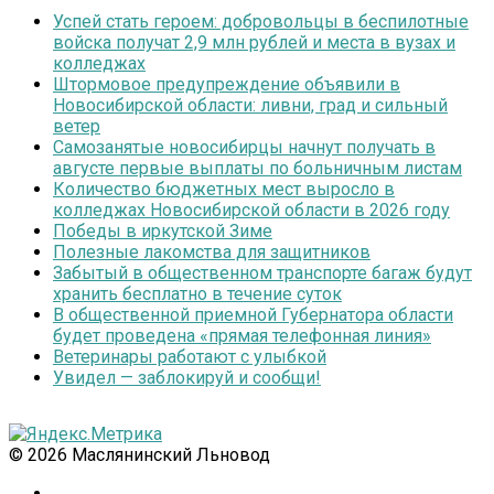
Успей стать героем: добровольцы в беспилотные
войска получат 2,9 млн рублей и места в вузах и
колледжах
Штормовое предупреждение объявили в
Новосибирской области: ливни, град и сильный
ветер
Самозанятые новосибирцы начнут получать в
августе первые выплаты по больничным листам
Количество бюджетных мест выросло в
колледжах Новосибирской области в 2026 году
Победы в иркутской Зиме
Полезные лакомства для защитников
Забытый в общественном транспорте багаж будут
хранить бесплатно в течение суток
В общественной приемной Губернатора области
будет проведена «прямая телефонная линия»
Ветеринары работают с улыбкой
Увидел — заблокируй и сообщи!
© 2026 Маслянинский Льновод