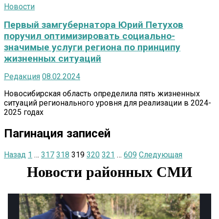
Новости
Первый замгубернатора Юрий Петухов
поручил оптимизировать социально-
значимые услуги региона по принципу
жизненных ситуаций
Редакция
08.02.2024
Новосибирская область определила пять жизненных
ситуаций регионального уровня для реализации в 2024-
2025 годах
Пагинация записей
Назад
1
…
317
318
319
320
321
…
609
Следующая