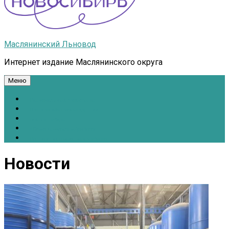
Маслянинский Льновод
Интернет издание Маслянинского округа
Меню
Национальные проекты.рф
Противодействие коррупции
Всё для Победы!
#ПомощьжителямДонбасса
Расписание движения автобусов
Новости